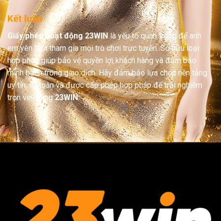
Kết luận
Giấy phép hoạt động 23WIN
là yếu tố quan trọng để anh
em yên tâm tham gia mọi trò chơi trực tuyến. Sở hữu loại
hợp pháp giúp bảo vệ quyền lợi khách hàng và đảm bảo
minh bạch trong giao dịch. Hãy đảm bảo lựa chọn nền tảng
uy tín, an toàn và được cấp phép hợp pháp để trải nghiệm
trọn vẹn cùng
23WIN
.