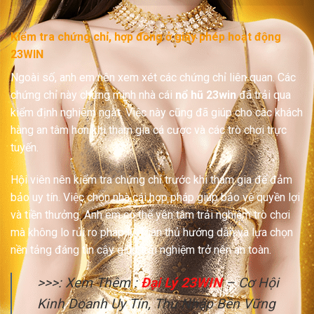
Kiểm tra chứng chỉ, hợp đồng ở giấy phép hoạt động
23WIN
Ngoài số, anh em nên xem xét các chứng chỉ liên quan. Các
chứng chỉ này chứng minh nhà cái
nổ hũ 23win
đã trải qua
kiểm định nghiêm ngặt. Việc này cũng đã giúp cho các khách
hàng an tâm hơn khi tham gia cá cược và các trò chơi trực
tuyến.
Hội viên nên kiểm tra chứng chỉ trước khi tham gia để đảm
bảo uy tín. Việc chọn nhà cái hợp pháp giúp bảo vệ quyền lợi
và tiền thưởng. Anh em có thể yên tâm trải nghiệm trò chơi
mà không lo rủi ro pháp lý. Tuân thủ hướng dẫn và lựa chọn
nền tảng đáng tin cậy giúp trải nghiệm trở nên an toàn.
>>>: Xem Thêm :
Đại Lý 23WIN
– Cơ Hội
Kinh Doanh Uy Tín, Thu Nhập Bền Vững