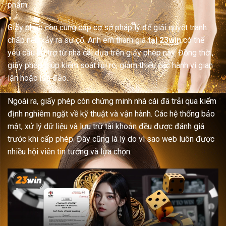
phẩm.
Giấy phép còn cung cấp cơ sở pháp lý để giải quyết tranh
chấp nếu xảy ra sự cố. Anh em tham gia
tại 23win
có thể
yêu cầu hỗ trợ từ nhà cái dựa trên giấy phép này. Đồng thời,
giấy phép giúp kiểm soát rủi ro, giảm thiểu các hành vi gian
lận hoặc lừa đảo.
Ngoài ra, giấy phép còn chứng minh nhà cái đã trải qua kiểm
định nghiêm ngặt về kỹ thuật và vận hành. Các hệ thống bảo
mật, xử lý dữ liệu và lưu trữ tài khoản đều được đánh giá
trước khi cấp phép. Đây cũng là lý do vì sao web luôn được
nhiều hội viên tin tưởng và lựa chọn.