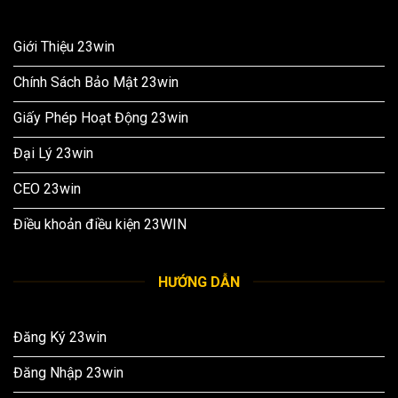
Giới Thiệu 23win
Chính Sách Bảo Mật 23win
Giấy Phép Hoạt Động 23win
Đại Lý 23win
CEO 23win
Điều khoản điều kiện 23WIN
HƯỚNG DẪN
Đăng Ký 23win
Đăng Nhập 23win